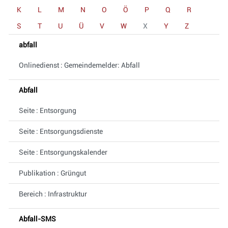
K
L
M
N
O
Ö
P
Q
R
S
T
U
Ü
V
W
X
Y
Z
abfall
Onlinedienst : Gemeindemelder: Abfall
Abfall
Seite : Entsorgung
Seite : Entsorgungsdienste
Seite : Entsorgungskalender
Publikation : Grüngut
Bereich : Infrastruktur
Abfall-SMS