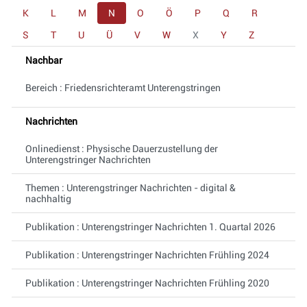
K
L
M
N
O
Ö
P
Q
R
S
T
U
Ü
V
W
X
Y
Z
Nachbar
Bereich : Friedensrichteramt Unterengstringen
Nachrichten
Onlinedienst : Physische Dauerzustellung der
Unterengstringer Nachrichten
Themen : Unterengstringer Nachrichten - digital &
nachhaltig
Publikation : Unterengstringer Nachrichten 1. Quartal 2026
Publikation : Unterengstringer Nachrichten Frühling 2024
Publikation : Unterengstringer Nachrichten Frühling 2020