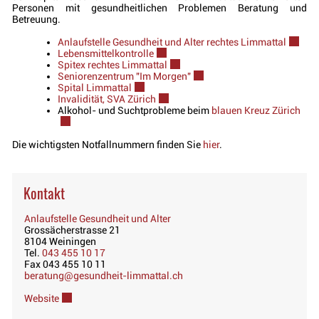
Personen mit gesundheitlichen Problemen Beratung und
Betreuung.
Anlaufstelle Gesundheit und Alter rechtes Limmattal
Externe
Lebensmittelkontrolle
Externer Link wird in einem neuen Fen
Spitex rechtes Limmattal
Externer Link wird in einem neuen 
Seniorenzentrum "Im Morgen"
Externer Link wird in einem n
Spital Limmattal
Externer Link wird in einem neuen Fenster 
Invalidität, SVA Zürich
Externer Link wird in einem neuen Fen
Alkohol- und Suchtprobleme beim
blauen Kreuz Zürich
Exte
Die wichtigsten Notfallnummern finden Sie
hier
.
Kontakt
Anlaufstelle Gesundheit und Alter
Grossächerstrasse 21
8104 Weiningen
Tel.
043 455 10 17
Fax 043 455 10 11
beratung@gesundheit-limmattal.ch
Website
Externer Link wird in einem neuen Fenster geöffnet.