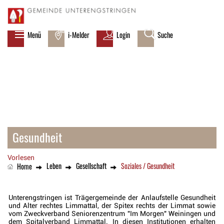
zur Startseite
Direkt zur Hauptnavigation
Direkt zum Inhalt
Direkt zur Suche
Direkt zum Stichwortverzeichnis
Kopfzeile
Menü
i-Melder
Login
Suche
Inhalt
Gesundheit
Zugehörige Objekte
Vorlesen
Leben
Gesellschaft
Soziales / Gesundheit
(ausgewählt)
Home
Unterengstringen ist Trägergemeinde der Anlaufstelle Gesundheit
und Alter rechtes Limmattal, der Spitex rechts der Limmat sowie
vom Zweckverband Seniorenzentrum "Im Morgen" Weiningen und
dem Spitalverband Limmattal. In diesen Institutionen erhalten