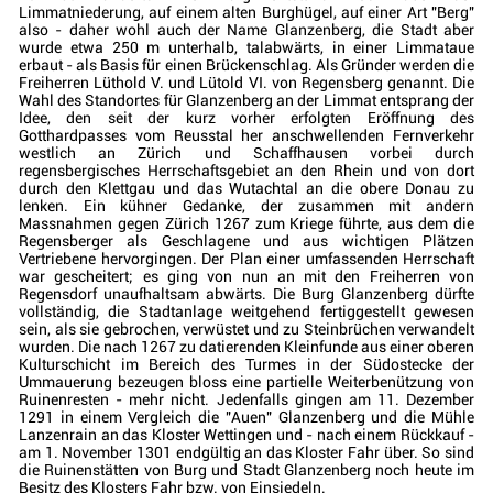
Limmatniederung, auf einem alten Burghügel, auf einer Art "Berg"
also - daher wohl auch der Name Glanzenberg, die Stadt aber
wurde etwa 250 m unterhalb, talabwärts, in einer Limmataue
erbaut - als Basis für einen Brückenschlag. Als Gründer werden die
Freiherren Lüthold V. und Lütold VI. von Regensberg genannt. Die
Wahl des Standortes für Glanzenberg an der Limmat entsprang der
Idee, den seit der kurz vorher erfolgten Eröffnung des
Gotthardpasses vom Reusstal her anschwellenden Fernverkehr
westlich an Zürich und Schaffhausen vorbei durch
regensbergisches Herrschaftsgebiet an den Rhein und von dort
durch den Klettgau und das Wutachtal an die obere Donau zu
lenken. Ein kühner Gedanke, der zusammen mit andern
Massnahmen gegen Zürich 1267 zum Kriege führte, aus dem die
Regensberger als Geschlagene und aus wichtigen Plätzen
Vertriebene hervorgingen. Der Plan einer umfassenden Herrschaft
war gescheitert; es ging von nun an mit den Freiherren von
Regensdorf unaufhaltsam abwärts. Die Burg Glanzenberg dürfte
vollständig, die Stadtanlage weitgehend fertiggestellt gewesen
sein, als sie gebrochen, verwüstet und zu Steinbrüchen verwandelt
wurden. Die nach 1267 zu datierenden Kleinfunde aus einer oberen
Kulturschicht im Bereich des Turmes in der Südostecke der
Ummauerung bezeugen bloss eine partielle Weiterbenützung von
Ruinenresten - mehr nicht. Jedenfalls gingen am 11. Dezember
1291 in einem Vergleich die "Auen" Glanzenberg und die Mühle
Lanzenrain an das Kloster Wettingen und - nach einem Rückkauf -
am 1. November 1301 endgültig an das Kloster Fahr über. So sind
die Ruinenstätten von Burg und Stadt Glanzenberg noch heute im
Besitz des Klosters Fahr bzw. von Einsiedeln.