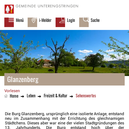
zur Startseite
Direkt zur Hauptnavigation
Direkt zum Inhalt
Direkt zur Suche
Direkt zum Stichwortverzeichnis
Kopfzeile
Menü
i-Melder
Login
Suche
Inhalt
Glanzenberg
Vorlesen
Leben
Freizeit & Kultur
Sehenswertes
(ausgewählt)
Home
Die Burg Glanzenberg, ursprünglich eine isolierte Anlage, entstand
neu im Zusammenhang mit der Errichtung des gleichnamigen
Städtchens. Dieses aber war eine der vielen Stadtgründungen des
13. Jahrhunderts. Die Burg entstand hoch über der