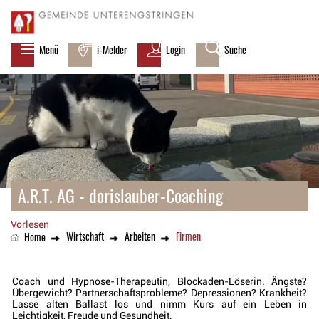
zur Startseite
Direkt zur Hauptnavigation
Direkt zum Inhalt
Direkt zur Suche
Direkt zum Stichwortverzeichnis
Kopfzeile
Menü
i-Melder
Login
Suche
Inhalt
A.R.T. AG - dorislauber-Coaching
Vorlesen
Wirtschaft
Arbeiten
Firmen
(ausgewählt)
Home
Coach und Hypnose-Therapeutin, Blockaden-Löserin. Ängste?
Übergewicht? Partnerschaftsprobleme? Depressionen? Krankheit?
Lasse alten Ballast los und nimm Kurs auf ein Leben in
Leichtigkeit, Freude und Gesundheit.